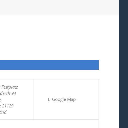
 Festplatz
ddeich 94
Google Map
g
,
g
21129
land