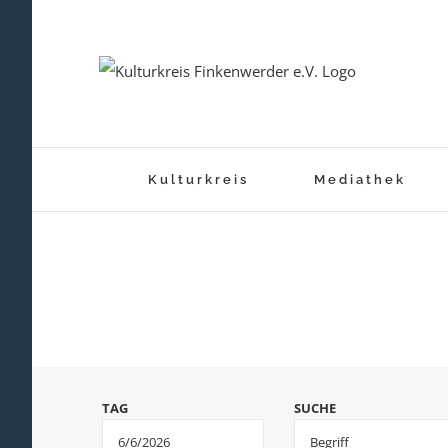
Zum
Inhalt
springen
Kulturkreis
Mediathek
Veranstaltungen
Suche
TAG
SUCHE
und