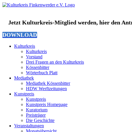
Zum
Inhalt
springen
Jetzt Kulturkreis-Mitglied werden, hier den An
DOWNLOAD
Kulturkreis
Kulturkreis
Vorstand
Drei Fragen an den Kulturkreis
Kössenbitter
Wörterbuch Platt
Mediathek
Mediathek Kössenbitter
HDW Werftzeitungen
Kunstpreis
Kunstpreis
Kunstpreis Homepage
Kuratorium
Preisträger
Die Geschichte
Veranstaltungen
Monatsübersicht