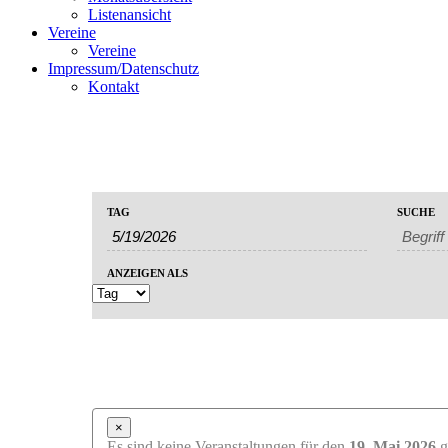
Listenansicht
Vereine
Vereine
Impressum/Datenschutz
Kontakt
Veranstaltungen
Veranstaltungen
TAG
SUCHE
Veranstaltung
Suche
Suche
Ansichten-
und
Navigation
ANZEIGEN ALS
Ansichten,
Navigation
×
Es sind keine Veranstaltungen für den
19. Mai 2026
g