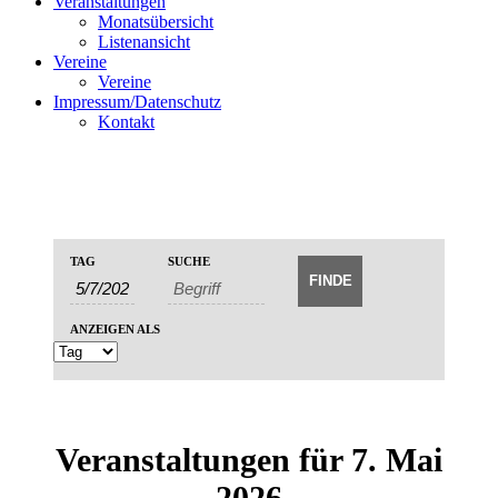
Veranstaltungen
Monatsübersicht
Listenansicht
Vereine
Vereine
Impressum/Datenschutz
Kontakt
Veranstaltungen
Veranstaltungen
TAG
SUCHE
Veranstaltung
Suche
Suche
Ansichten-
und
Navigation
ANZEIGEN ALS
Ansichten,
Navigation
Veranstaltungen für 7. Mai
2026