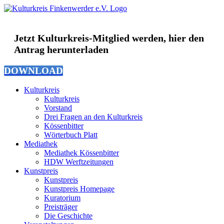
Zum
Inhalt
springen
Jetzt Kulturkreis-Mitglied werden, hier den
Antrag herunterladen
DOWNLOAD
Kulturkreis
Kulturkreis
Vorstand
Drei Fragen an den Kulturkreis
Kössenbitter
Wörterbuch Platt
Mediathek
Mediathek Kössenbitter
HDW Werftzeitungen
Kunstpreis
Kunstpreis
Kunstpreis Homepage
Kuratorium
Preisträger
Die Geschichte