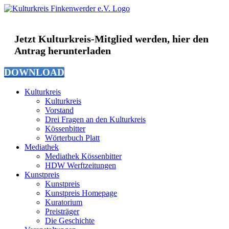
Zum
Inhalt
springen
Jetzt Kulturkreis-Mitglied werden, hier den
Antrag herunterladen
DOWNLOAD
Kulturkreis
Kulturkreis
Vorstand
Drei Fragen an den Kulturkreis
Kössenbitter
Wörterbuch Platt
Mediathek
Mediathek Kössenbitter
HDW Werftzeitungen
Kunstpreis
Kunstpreis
Kunstpreis Homepage
Kuratorium
Preisträger
Die Geschichte