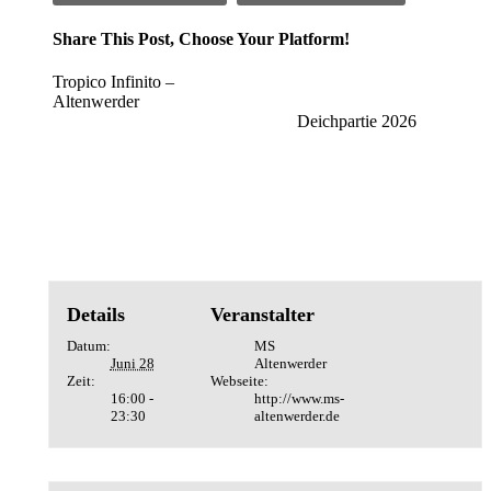
Share This Post, Choose Your Platform!
Veranstaltung
Facebook
Twitter
LinkedIn
WhatsApp
Tumblr
Pinterest
Tropico Infinito –
Altenwerder
Navigation
Deichpartie 2026
Details
Veranstalter
Datum:
MS
Juni 28
Altenwerder
Zeit:
Webseite:
16:00 -
http://www.ms-
23:30
altenwerder.de